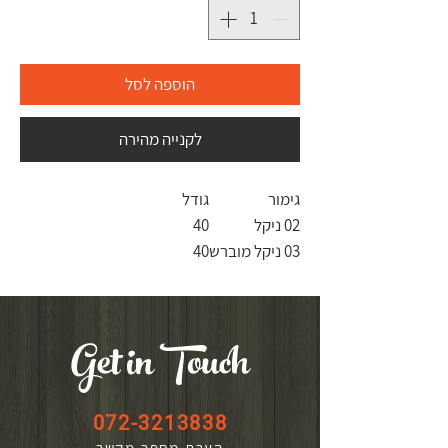
הוספה לסל
לקנייה מהירה
גימור
גודל
02 ניקל
40
03 ניקל מוברש
40
Get in Touch
072-3213838
הערת מספר
מקשר