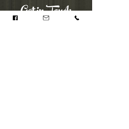
Get in Touch
072-3213838
הערת מספר
מקשר
ispirzul@bezeqint.net
שעות פעילות:
א-ה : 07:30-17:00 ,
יום ו: 08:00-12:30
כתובת: המשביר 15, אזור
התעשייה, חולון
לפרטים נוספים