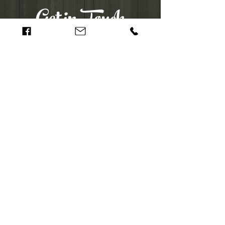
Get in Touch
072-3213838
הערת מספר
מקשר
ispirzul@bezeqint.net
שעות פעילות:
א-ה : 07:30-17:00 ,
יום ו: 08:00-12:30
כתובת: המשביר 15, אזור
התעשייה, חולון
לפרטים נוספים