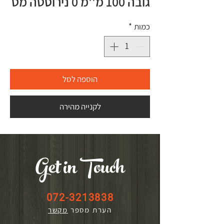
גובה 100 מ''מ 0 נירוסטה מט
כמות
*
הוספה לסל
לקנייה מהירה
Get in Touch
072-3213838
הערת מספר
מקשר