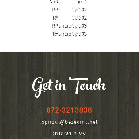
גימור
גודל
02 ניקל
RP
02 ניקל
RY
03 ניקל מוברש
RP
03 ניקל מוברש
RY
Get in Touch
072-3213838
ispirzul@bezeqint.net
שעות פעילות: