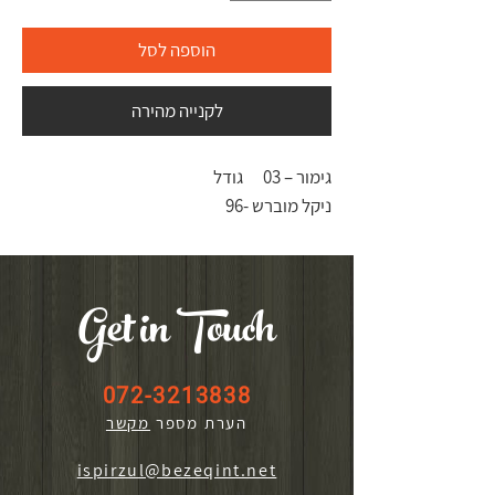
הוספה לסל
לקנייה מהירה
גימור – 03
גודל
ניקל מוברש -
96
Get in Touch
072-3213838
הערת מספר
מקשר
ispirzul@bezeqint.net