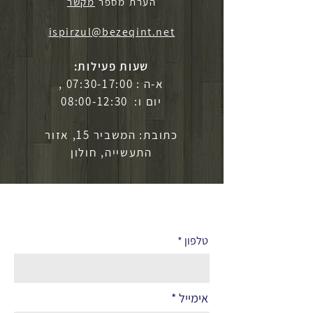
הערת מספר
מקשר
ispirzul@bezeqint.net
שעות פעילות:
א-ה : 07:30-17:00 ,
יום ו: 08:00-12:30
כתובת: המשביר 15, אזור
התעשייה, חולון
לפרטים נוספים
טלפון
אימייל