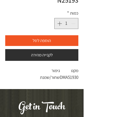
N25193
כמות
*
הוספה לסל
לקנייה מהירה
מקט
גימור
DMA51930
שחור/שמנת
Get in Touch