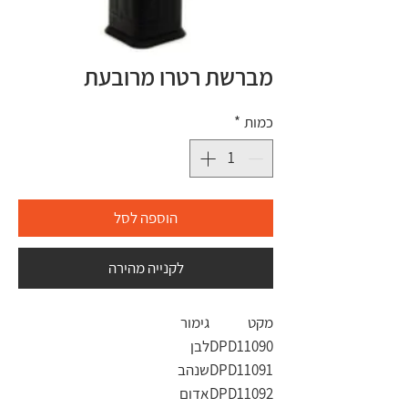
מברשת רטרו מרובעת
כמות
*
הוספה לסל
לקנייה מהירה
מקט
גימור
DPD11090
לבן
DPD11091
שנהב
DPD11092
אדום