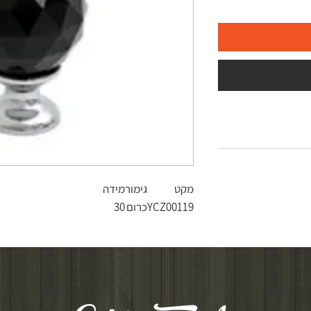
מקט
גימור
מידה
YCZ00119
כרום
30