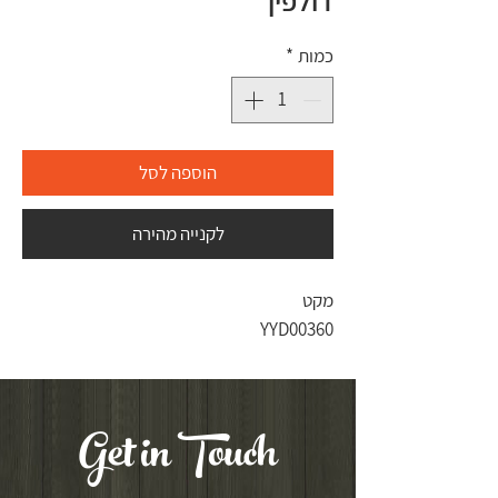
דולפין
כמות
*
הוספה לסל
לקנייה מהירה
מקט
YYD00360
Get in Touch