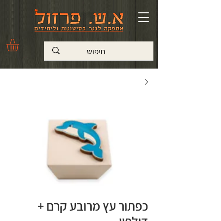
כפתור עץ מרובע קרם +