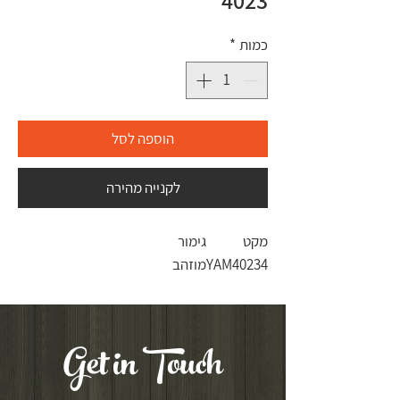
4023
כמות
*
הוספה לסל
לקנייה מהירה
מקט
גימור
YAM40234
מוזהב
Get in Touch