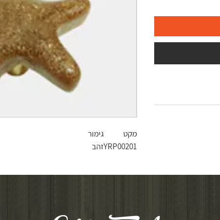
מקט
גימור
YRP00201
זהב