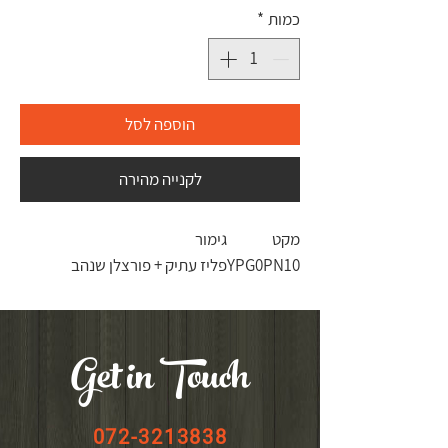
כמות
*
הוספה לסל
לקנייה מהירה
מקט
גימור
YPG0PN10
פליז עתיק + פורצלן שנהב
Get in Touch
072-3213838