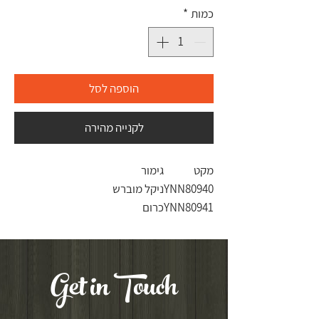
כמות
*
הוספה לסל
לקנייה מהירה
מקט
גימור
YNN80940
ניקל מוברש
YNN80941
כרום
Get in Touch