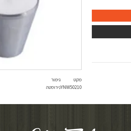
מקט
גימור
YNW50210
נירוסטה