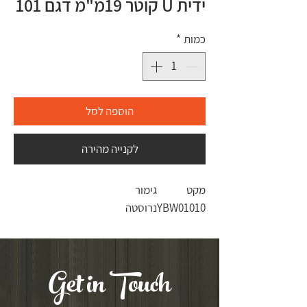
ידית U קוטר 19מ"מ דגם 101
כמות
*
הוספה לסל
לקנייה מהירה
מקט
גימור
YBW01010
נרוסטה
Get in Touch