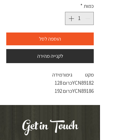
כמות
*
הוספה לסל
לקנייה מהירה
מקט
גימור
מידה
YCN89182
כרום
128
YCN89186
כרום
192
Get in Touch