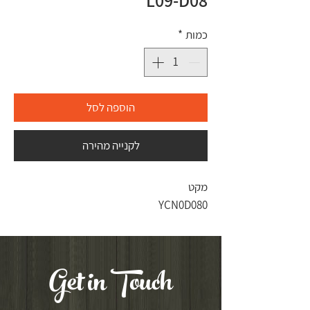
L09-D08
כמות
*
הוספה לסל
לקנייה מהירה
מקט
YCN0D080
Get in Touch