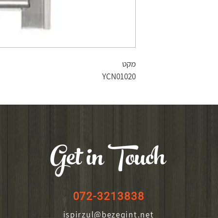
מקט
YCN01020
Get in Touch
072-3213838
ispirzul@bezeqint.net