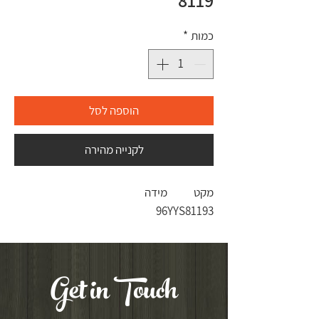
8119
כמות
*
הוספה לסל
לקנייה מהירה
מקט
מידה
96
YYS81193
Get in Touch