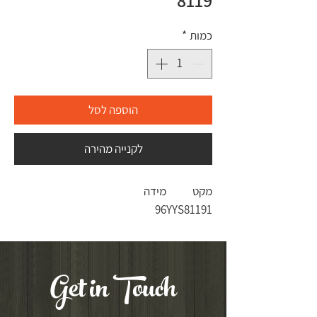
8119
כמות
*
הוספה לסל
לקנייה מהירה
מקט
מידה
96
YYS81191
Get in Touch