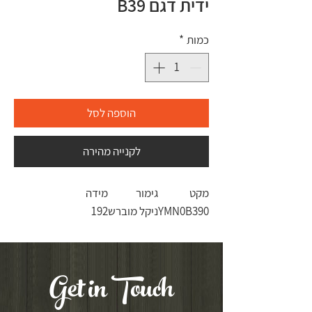
ידית דגם B39
כמות
*
הוספה לסל
לקנייה מהירה
מקט
גימור
מידה
YMN0B390
ניקל מוברש
192
Get in Touch