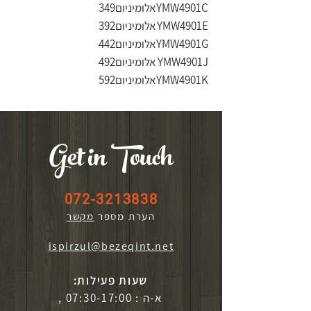
YMW4901C
אלומיניום
349
YMW4901E
אלומיניום
392
YMW4901G
אלומיניום
442
YMW4901J
אלומיניום
492
YMW4901K
אלומיניום
592
Get in Touch
072-3213838
הערת מספר
מקשר
ispirzul@bezeqint.net
שעות פעילות:
א-ה : 07:30-17:00 ,