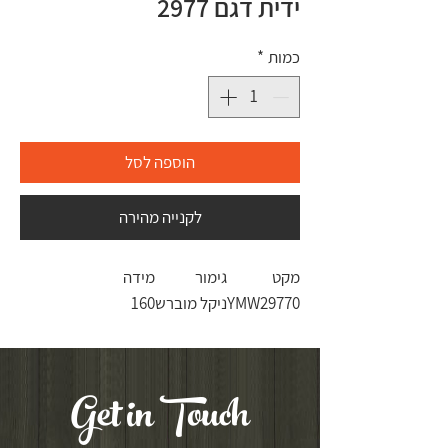
ידית דגם 2977
כמות
*
הוספה לסל
לקנייה מהירה
מקט
גימור
מידה
YMW29770
ניקל מוברש
160
Get in Touch