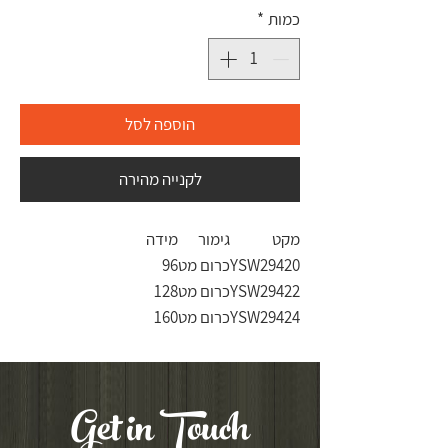
כמות
*
הוספה לסל
לקנייה מהירה
מקט
גימור
מידה
YSW29420
כרום מט
96
YSW29422
כרום מט
128
YSW29424
כרום מט
160
Get in Touch