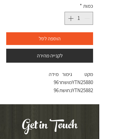
כמות
*
הוספה לסל
לקנייה מהירה
מקט
גימור
מידה
YTN25880
מושחר
96
YTN25882
נחושת
96
Get in Touch