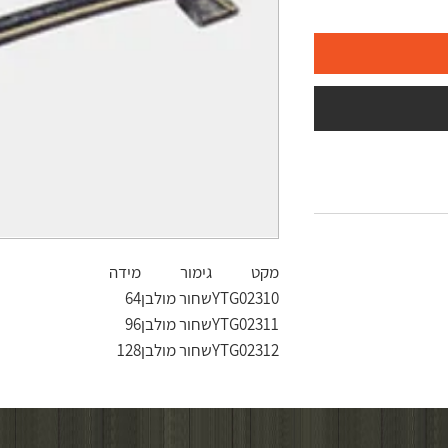
מקט
גימור
מידה
YTG02310
שחור מולבן
64
YTG02311
שחור מולבן
96
YTG02312
שחור מולבן
128