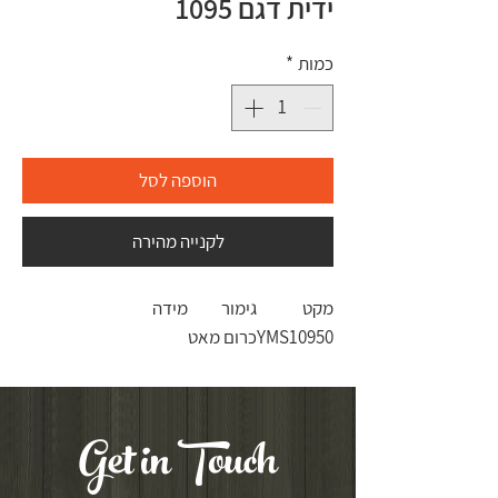
ידית דגם 1095
כמות
*
הוספה לסל
לקנייה מהירה
מקט
גימור
מידה
YMS10950
כרום מאט
Get in Touch