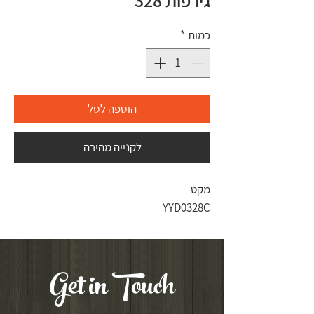
גירפות 328
כמות
*
הוספה לסל
לקנייה מהירה
מקט
YYD0328C
Get in Touch